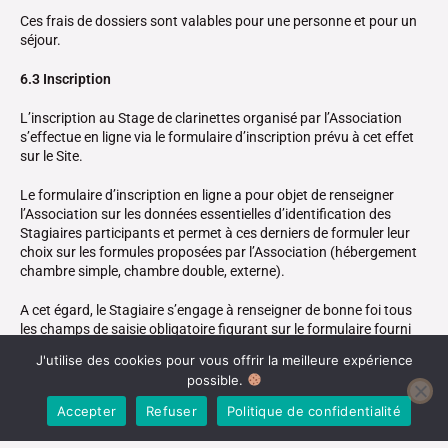
Ces frais de dossiers sont valables pour une personne et pour un
séjour.
6.3 Inscription
L’inscription au Stage de clarinettes organisé par l’Association
s’effectue en ligne via le formulaire d’inscription prévu à cet effet
sur le Site.
Le formulaire d’inscription en ligne a pour objet de renseigner
l’Association sur les données essentielles d’identification des
Stagiaires participants et permet à ces derniers de formuler leur
choix sur les formules proposées par l’Association (hébergement
chambre simple, chambre double, externe).
A cet égard, le Stagiaire s’engage à renseigner de bonne foi tous
les champs de saisie obligatoire figurant sur le formulaire fourni
en ligne permettant son inscription. Le Stagiaire s’engage en outre
J'utilise des cookies pour vous offrir la meilleure expérience
à y fournir des informations exactes, sincères et complètes.
possible.
Préalablement à la validation définitive de son inscription, le
Accepter
Refuser
Politique de confidentialité
Stagiaire a la possibilité de vérifier le détail de celle-ci et
notamment, le prix convenu et le moyen de paiement.